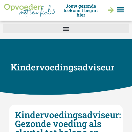
Jouw gezonde
toekomst begint
hier
Begeleidingstraject voor ouders: mentaal, fysiek en energetisch in balans
Kindervoedingsadviseur
Kindervoedingsadviseur:
Gezonde voeding als