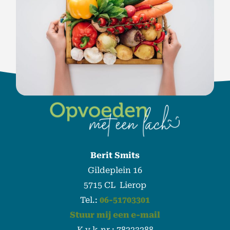
Berit Smits
Gildeplein 16
5715 CL Lierop
Tel.:
06-51703301
Stuur mij een e-mail
K.v.k.nr.: 78223288